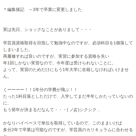
＊編集後記 ～3年で卒業に変更しました
実は先日、ショックなことがありまして・・・
学芸員資格取得を目指して勉強中なのですが、必須科目を1個落し
て
しまいました。
再履修すれば良いのですが、実習に参加する資格を失い
年1回しかない実習なので、今年度は受けられないことに。
よって、実習のためだけにもう1年大学に在籍しなければいけませ
ん。
くーーーー！！1年分の学費が飛ぶ！！
たった1科目落としただけで、入学してまだ半年しかたっていない
の
に、
もう留年が決まるだなんて・・・( ノД`)シクシク…
かなりハイペースで単位を取得しているので、このままいけば
多分2年で卒業は可能なのですが、学芸員のカリキュラムに合わせ
る