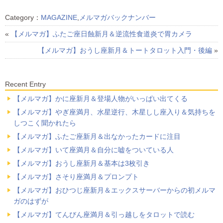
Category：
MAGAZINE
,
メルマガバックナンバー
«
【メルマガ】ふたご座日蝕新月＆逆流性食道炎で胃カメラ
【メルマガ】おうし座新月＆トートタロット入門・後編
»
Recent Entry
【メルマガ】かに座新月＆登場人物がいっぱい出てくる
【メルマガ】やぎ座満月、水星逆行、木星しし座入り＆気持ちを
しつこく聞かれたら
【メルマガ】ふたご座新月＆出なかったカードに注目
【メルマガ】いて座満月＆自分に嘘をついている人
【メルマガ】おうし座新月＆基本は3枚引き
【メルマガ】さそり座満月＆プロンプト
【メルマガ】おひつじ座新月＆エックスサーバーからの初メルマ
ガのはずが
【メルマガ】てんびん座満月＆引っ越しをタロットで読む