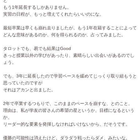
と
もう1年延長するしかありません。
実習の日程が、もっと増えてくれたらいいのにな。
最短卒業は早くも崩れ去りましたが、もう1年在籍することによっ
て
どんな意味があるのか、何を得られるのか、占ってみました。
タロットでも、易でも結果はGood
きっと授業以外の学びがあったり、素晴らしい出会いがあるのでし
ょう。
でも、3年に延長したので学習ペースを緩めてじっくり取り組もう
と
思っていたのですが
それはアカンと出ました。
2年で卒業するつもりで、このままのペースを崩すな、とのこと。
理由は、私が学友の皆さんの希望の星というか、目標になるという
か、
リーダー的な要素を発揮しなければいけないから、だそうです。
優勝の可能性は消えたけど、ダラダラ戦ったらダメ、みたいな。