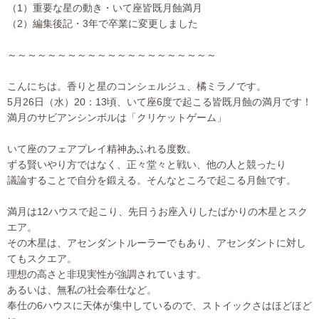
（1）重要な星の動き・いて座皆既月蝕満月
（2）編集後記・3年で卒業に変更しました
～～～～～～～～～～～～～～～～～～～～～
こんにちは。香りと星のコンシェルジュ、橘ミラノです。
5月26日（水）20：13頃、いて座6度で起こる皆既月蝕の満
月です！
満月のサビアンシンボルは「クリケットゲーム」
いて座のフェアプレイ精神あふれる度数。
ずる賢いやり方ではなく、正々堂々と戦い、他の人と競ったり
議論することで自分を鍛える。そんなところで起こる月蝕です。
満月は12ハウスで起こり、先日うお座入りしたばかりの木星とス
ク
エア。
その木星は、アセンダントルーラーでもあり、アセンダントに対し
てもスクエア。
理想の高さと非現実性が強調されています。
あるいは、無私の社会奉仕など。
奉仕の6ハウスに天体が集中しているので、ストイックさはほどほ
ど