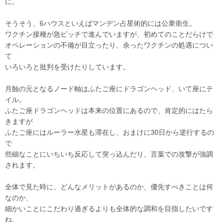
に。
そうそう、6ハウスといえばマンデン占星術的には公衆衛生。
ワクチン接種が急ピッチで進んでいますが、初めてのことだらけで
オペレーションの不備が目立ったり、余ったワクチンの処遇につい
て
いろいろと批判を受けたりしています。
月蝕の元となるノード軸はふたご座にドラゴンヘッド、いて座にテ
イル。
ふたご座ドラゴンヘッドは本来の位置にあるので、肯定的にはたら
きますが
ふたご座にはルーラー水星も滞在し、おまけに30日から逆行する
の
で
些細なことにいちいち反応して突っ込んだり、言葉での攻撃が強調
されます。
全体で見た時に、どんなメリットがあるのか、優先すべきことは何
なのか、
細かいことにこだわり過ぎるよりも全体的な調和を目指したいです
ね。