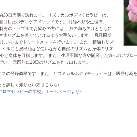
28日周期で訪れます。 リズミカルボディ®セラピーは、
着目したボディケアメソッドです。 月経不順や生理痛、
性特有のトラブルでお悩みの方には、 月の満ち欠けとともに
生体リズムを整えていけるようお手伝いします。 月経周期
わしい手技でトリートメントを行います。 また、精油もリズ
オイルにも浸出油など使いながら自然のリズムと身体のリズ
る心と身体を目指します。 また、生理不順な方や閉経した方へのアプロ
い、 意図的に28日のリズムを作り出します。
ィスの登録商標です。また、リズミカルボディ®セラピーは、医療行為
っと詳しく知りたい方はこちら↓
アロマセラピーの学校」ホームページより~