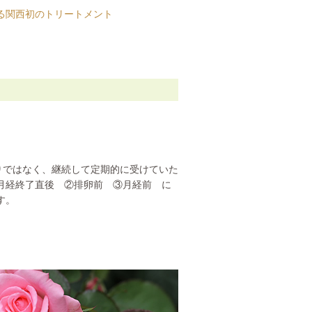
る関西初のトリートメント
りではなく、継続して定期的に受けていた
①月経終了直後 ②排卵前 ③月経前 に
す。