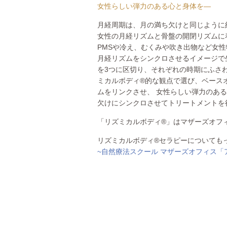
女性らしい弾力のある心と身体を―
月経周期は、月の満ち欠けと同じように約
女性の月経リズムと骨盤の開閉リズムに
PMSや冷え、むくみや吹き出物など女
月経リズムをシンクロさせるイメージで
を3つに区切り、それぞれの時期にふさ
ミカルボディ®的な観点で選び、ベース
ムをリンクさせ、 女性らしい弾力のあ
欠けにシンクロさせてトリートメントを行
「リズミカルボディ®」はマザーズオフ
リズミカルボディ®セラピーについても
~自然療法スクール マザーズオフィス「