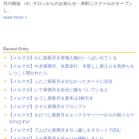
月の精油 （4）サロンからのお知らせ・本町にスクールがオープン
し...
read more »
Recent Entry
【メルマガ】かに座新月＆登場人物がいっぱい出てくる
【メルマガ】やぎ座満月、水星逆行、木星しし座入り＆気持ちを
しつこく聞かれたら
【メルマガ】ふたご座新月＆出なかったカードに注目
【メルマガ】いて座満月＆自分に嘘をついている人
【メルマガ】おうし座新月＆基本は3枚引き
【メルマガ】さそり座満月＆プロンプト
【メルマガ】おひつじ座新月＆エックスサーバーからの初メルマ
ガのはずが
【メルマガ】てんびん座満月＆引っ越しをタロットで読む
【メルマガ】うお座新月＆サーバー移転しました