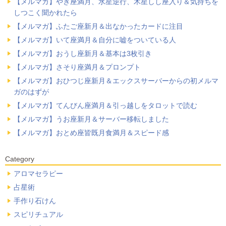
【メルマガ】やぎ座満月、水星逆行、木星しし座入り＆気持ちを
しつこく聞かれたら
【メルマガ】ふたご座新月＆出なかったカードに注目
【メルマガ】いて座満月＆自分に嘘をついている人
【メルマガ】おうし座新月＆基本は3枚引き
【メルマガ】さそり座満月＆プロンプト
【メルマガ】おひつじ座新月＆エックスサーバーからの初メルマ
ガのはずが
【メルマガ】てんびん座満月＆引っ越しをタロットで読む
【メルマガ】うお座新月＆サーバー移転しました
【メルマガ】おとめ座皆既月食満月＆スピード感
Category
アロマセラピー
占星術
手作り石けん
スピリチュアル