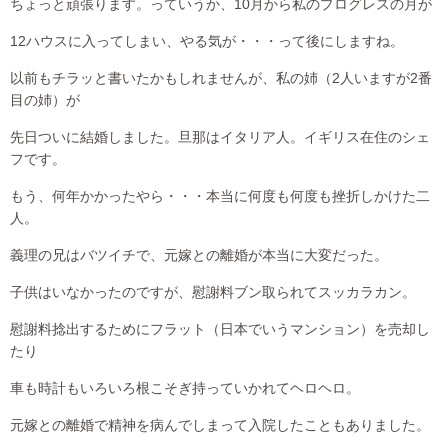
ちょっと頑張ります。っていうか、10月から私のプログレスの月が
12ハウスに入ってしまい、やる気が・・・って後にしますね。
以前もチラッと書いたかもしれませんが、私の姉（2人いますが2番
目の姉）が
先日ついに結婚しました。旦那はイタリア人。イギリス在住のシェ
フです。
もう、何年かかったやら・・・本当に何度も何度も挫折しかけた二
人。
義理の兄はバツイチで、元嫁との離婚が本当に大変だった。
子供はいなかったのですが、慰謝料ブン取られてスッカラカン。
慰謝料捻出するためにフラット（日本でいうマンション）を売却し
たり
車も時計もいろいろ根こそぎ持っていかれてヘロヘロ。
元嫁との離婚で精神を病んでしまって入院したこともありました。