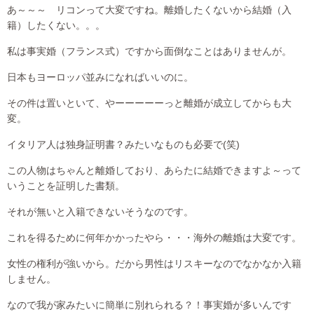
あ～～～ リコンって大変ですね。離婚したくないから結婚（入
籍）したくない。。。
私は事実婚（フランス式）ですから面倒なことはありませんが。
日本もヨーロッパ並みになればいいのに。
その件は置いといて、やーーーーーっと離婚が成立してからも大
変。
イタリア人は独身証明書？みたいなものも必要で(笑)
この人物はちゃんと離婚しており、あらたに結婚できますよ～って
いうことを証明した書類。
それが無いと入籍できないそうなのです。
これを得るために何年かかったやら・・・海外の離婚は大変です。
女性の権利が強いから。だから男性はリスキーなのでなかなか入籍
しません。
なので我が家みたいに簡単に別れられる？！事実婚が多いんです