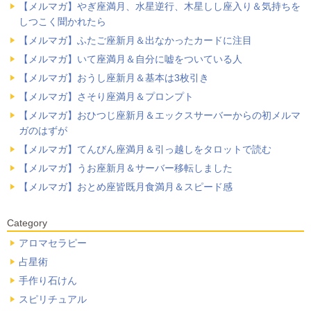
【メルマガ】やぎ座満月、水星逆行、木星しし座入り＆気持ちを
しつこく聞かれたら
【メルマガ】ふたご座新月＆出なかったカードに注目
【メルマガ】いて座満月＆自分に嘘をついている人
【メルマガ】おうし座新月＆基本は3枚引き
【メルマガ】さそり座満月＆プロンプト
【メルマガ】おひつじ座新月＆エックスサーバーからの初メルマ
ガのはずが
【メルマガ】てんびん座満月＆引っ越しをタロットで読む
【メルマガ】うお座新月＆サーバー移転しました
【メルマガ】おとめ座皆既月食満月＆スピード感
Category
アロマセラピー
占星術
手作り石けん
スピリチュアル