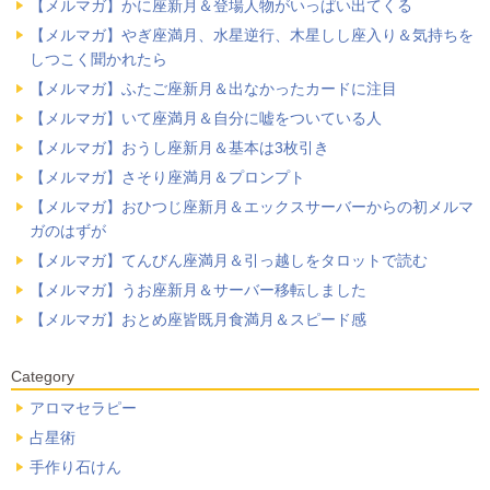
【メルマガ】かに座新月＆登場人物がいっぱい出てくる
【メルマガ】やぎ座満月、水星逆行、木星しし座入り＆気持ちを
しつこく聞かれたら
【メルマガ】ふたご座新月＆出なかったカードに注目
【メルマガ】いて座満月＆自分に嘘をついている人
【メルマガ】おうし座新月＆基本は3枚引き
【メルマガ】さそり座満月＆プロンプト
【メルマガ】おひつじ座新月＆エックスサーバーからの初メルマ
ガのはずが
【メルマガ】てんびん座満月＆引っ越しをタロットで読む
【メルマガ】うお座新月＆サーバー移転しました
【メルマガ】おとめ座皆既月食満月＆スピード感
Category
アロマセラピー
占星術
手作り石けん