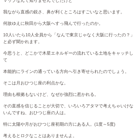
マップなんて知りませんでしたけど
我ながら直感の鋭さ、鼻が利くところはすごいなと思います。
何故ゆえに秋田から大阪へすっ飛んで行ったのか。
10人いたら10人全員から「なんで東京じゃなく大阪に行ったの？」
と必ず聞かれます。
今思うと、どこかで木星エネルギーの流れている土地をキャッチし
て
本能的にラインの通っている方向へ引き寄せられたのでしょう。
そこは月おひつじ座の利点かな。
理由も根拠もないけど、なぜか強烈に惹かれる。
その直感を信じることが大切で、いろいろアタマで考えちゃいけな
いんですね、おひつじ座の人は。
特に太陽や月がおひつじ座初期の方にある人。(1度～5度)
考えるとロクなことはありませんよ。