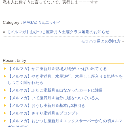
私も人に偉そうに言ってないで、実行しまーーーす☆
Category：
MAGAZINE
,
エッセイ
«
【メルマガ】おひつじ座新月＆土曜クラス延期のお知らせ
モラハラ男との別れ方
»
Recent Entry
【メルマガ】かに座新月＆登場人物がいっぱい出てくる
【メルマガ】やぎ座満月、水星逆行、木星しし座入り＆気持ちを
しつこく聞かれたら
【メルマガ】ふたご座新月＆出なかったカードに注目
【メルマガ】いて座満月＆自分に嘘をついている人
【メルマガ】おうし座新月＆基本は3枚引き
【メルマガ】さそり座満月＆プロンプト
【メルマガ】おひつじ座新月＆エックスサーバーからの初メルマ