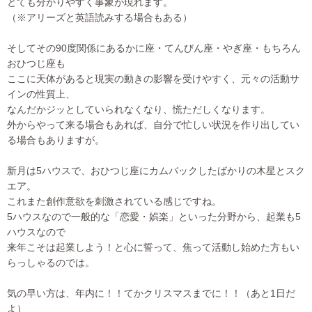
とても分かりやすく事象が現れます。
（※アリーズと英語読みする場合もある）
そしてその90度関係にあるかに座・てんびん座・やぎ座・もちろん
おひつじ座も
ここに天体があると現実の動きの影響を受けやすく、元々の活動サ
インの性質上、
なんだかジッとしていられなくなり、慌ただしくなります。
外からやって来る場合もあれば、自分で忙しい状況を作り出してい
る場合もありますが。
新月は5ハウスで、おひつじ座にカムバックしたばかりの木星とスク
エア。
これまた創作意欲を刺激されている感じですね。
5ハウスなので一般的な「恋愛・娯楽」といった分野から、起業も5
ハウスなので
来年こそは起業しよう！と心に誓って、焦って活動し始めた方もい
らっしゃるのでは。
気の早い方は、年内に！！てかクリスマスまでに！！（あと1日だ
よ）