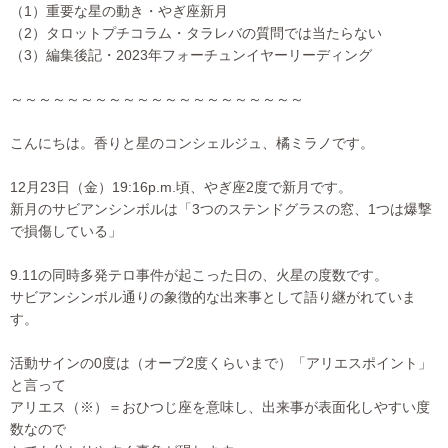
（1）重要な星の動き・やぎ座新月
（2）タロットプチコラム・タラレバの質問では当たらない
（3）編集後記・2023年フォーチュンイヤーリーディング
～～～～～～～～～～～～～～～～～～～～～
こんにちは。香りと星のコンシェルジュ、橘ミラノです。
12月23日（金）19:16p.m.頃、やぎ座2度で新月です。
新月のサビアンシンボルは「3つのステンドグラスの窓、1つは爆撃
で損傷している」
9.11の同時多発テロ事件が起こった日の、火星の度数です。
サビアンシンボル通りの象徴的な出来事として語り継がれていま
す。
活動サインの0度は（オーブ2度くらいまで）「アリエスポイント」
と言って
アリエス（※）＝おひつじ座を意味し、出来事が表面化しやすい度
数なので