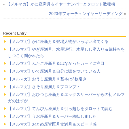
«
【メルマガ】かに座満月＆イヤーナンバーとタロット数秘術
2023年フォーチュンイヤーリーディング
»
Recent Entry
【メルマガ】かに座新月＆登場人物がいっぱい出てくる
【メルマガ】やぎ座満月、水星逆行、木星しし座入り＆気持ちを
しつこく聞かれたら
【メルマガ】ふたご座新月＆出なかったカードに注目
【メルマガ】いて座満月＆自分に嘘をついている人
【メルマガ】おうし座新月＆基本は3枚引き
【メルマガ】さそり座満月＆プロンプト
【メルマガ】おひつじ座新月＆エックスサーバーからの初メルマ
ガのはずが
【メルマガ】てんびん座満月＆引っ越しをタロットで読む
【メルマガ】うお座新月＆サーバー移転しました
【メルマガ】おとめ座皆既月食満月＆スピード感