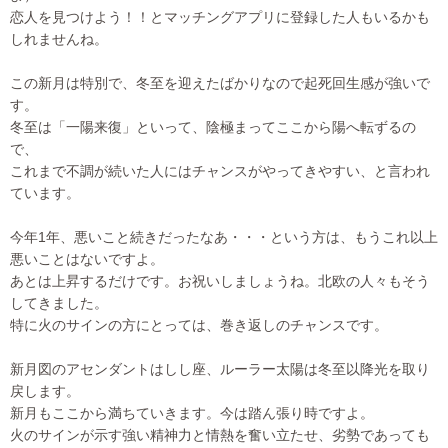
恋人を見つけよう！！とマッチングアプリに登録した人もいるかも
しれませんね。
この新月は特別で、冬至を迎えたばかりなので起死回生感が強いで
す。
冬至は「一陽来復」といって、陰極まってここから陽へ転ずるの
で、
これまで不調が続いた人にはチャンスがやってきやすい、と言われ
ています。
今年1年、悪いこと続きだったなあ・・・という方は、もうこれ以上
悪いことはないですよ。
あとは上昇するだけです。お祝いしましょうね。北欧の人々もそう
してきました。
特に火のサインの方にとっては、巻き返しのチャンスです。
新月図のアセンダントはしし座、ルーラー太陽は冬至以降光を取り
戻します。
新月もここから満ちていきます。今は踏ん張り時ですよ。
火のサインが示す強い精神力と情熱を奮い立たせ、劣勢であっても