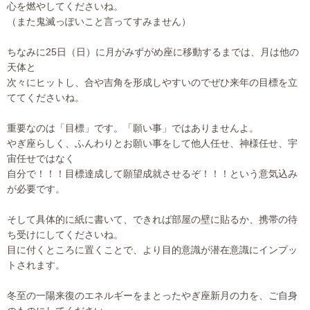
心を燃やしてくださいね。
（また鬼滅っぽいこと言ってすみません）
ちなみに25日（日）に月がみずがめ座に移動するまでは、月は他の
天体と
次々にヒットし、合や吉角を形成しやすいのでぜひ来年の目標を立
ててくださいね。
重要なのは「目標」です。「願い事」ではありませんよ。
やぎ座らしく、ふんわりとお願い事をして他人任せ、神様任せ、宇
宙任せではなく
自分で！！！目標達成して願望成就させるぞ！！！という意気込み
が必要です。
そして具体的に紙に書いて、できれば部屋の壁に貼るか、携帯の待
ち受けにしてくださいね。
目に付くところに置くことで、より目的意識が潜在意識にインプッ
トされます。
冬至の一陽来復のエネルギーをまとったやぎ座新月の力を、ご自身