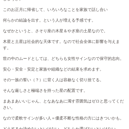
このお正月に帰省して、いろいろなことを家族で話し合い
何らかの結論を出す。という人が増える予感です。
なぜかというと、さそり座の木星＆やぎ座の土星なので。
木星と土星は社会的な天体です。なので社会全体に影響を与えま
す。
世の中のムードとしては、どちらも女性サインなので保守的志向。
安心・安全・安定と家族や組織などの結束を求めます。
その一族の誓い（？）に背く人は容赦なく切り捨てる。
そんな厳しさと極端さを持った星の配置です。
まあまあいいじゃん、となあなあに濁す雰囲気はゼロと思ってくだ
さい。
なので柔軟サインが多い人＝優柔不断な性格の方にはきついかも。
どうするか決めないといけない、どちらか選ばないといけない。