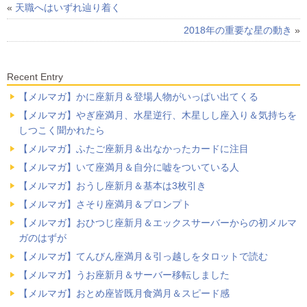
«
天職へはいずれ辿り着く
2018年の重要な星の動き
»
Recent Entry
【メルマガ】かに座新月＆登場人物がいっぱい出てくる
【メルマガ】やぎ座満月、水星逆行、木星しし座入り＆気持ちを
しつこく聞かれたら
【メルマガ】ふたご座新月＆出なかったカードに注目
【メルマガ】いて座満月＆自分に嘘をついている人
【メルマガ】おうし座新月＆基本は3枚引き
【メルマガ】さそり座満月＆プロンプト
【メルマガ】おひつじ座新月＆エックスサーバーからの初メルマ
ガのはずが
【メルマガ】てんびん座満月＆引っ越しをタロットで読む
【メルマガ】うお座新月＆サーバー移転しました
【メルマガ】おとめ座皆既月食満月＆スピード感