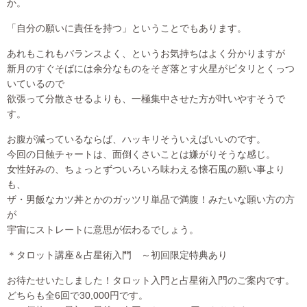
か。
「自分の願いに責任を持つ」ということでもあります。
あれもこれもバランスよく、というお気持ちはよく分かりますが
新月のすぐそばには余分なものをそぎ落とす火星がピタリとくっつ
いているので
欲張って分散させるよりも、一極集中させた方が叶いやすそうで
す。
お腹が減っているならば、ハッキリそういえばいいのです。
今回の日蝕チャートは、面倒くさいことは嫌がりそうな感じ。
女性好みの、ちょっとずついろいろ味わえる懐石風の願い事より
も、
ザ・男飯なカツ丼とかのガッツリ単品で満腹！みたいな願い方の方
が
宇宙にストレートに意思が伝わるでしょう。
＊タロット講座＆占星術入門 ～初回限定特典あり
お待たせいたしました！タロット入門と占星術入門のご案内です。
どちらも全6回で30,000円です。