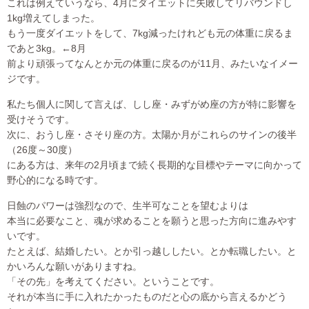
これは例えていうなら、4月にダイエットに失敗してリバウンドし
1kg増えてしまった。
もう一度ダイエットをして、7kg減ったけれども元の体重に戻るま
であと3kg。←8月
前より頑張ってなんとか元の体重に戻るのが11月、みたいなイメー
ジです。
私たち個人に関して言えば、しし座・みずがめ座の方が特に影響を
受けそうです。
次に、おうし座・さそり座の方。太陽か月がこれらのサインの後半
（26度～30度）
にある方は、来年の2月頃まで続く長期的な目標やテーマに向かって
野心的になる時です。
日蝕のパワーは強烈なので、生半可なことを望むよりは
本当に必要なこと、魂が求めることを願うと思った方向に進みやす
いです。
たとえば、結婚したい。とか引っ越ししたい。とか転職したい。と
かいろんな願いがありますね。
「その先」を考えてください。ということです。
それが本当に手に入れたかったものだと心の底から言えるかどう