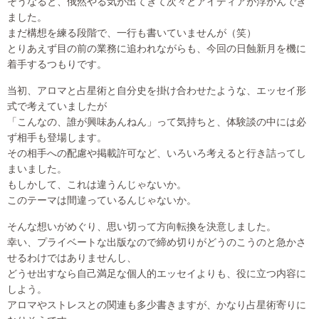
そうなると、俄然やる気が出てきて次々とアイディアが浮かんでき
ました。
まだ構想を練る段階で、一行も書いていませんが（笑）
とりあえず目の前の業務に追われながらも、今回の日蝕新月を機に
着手するつもりです。
当初、アロマと占星術と自分史を掛け合わせたような、エッセイ形
式で考えていましたが
「こんなの、誰が興味あんねん」って気持ちと、体験談の中には必
ず相手も登場します。
その相手への配慮や掲載許可など、いろいろ考えると行き詰ってし
まいました。
もしかして、これは違うんじゃないか。
このテーマは間違っているんじゃないか。
そんな想いがめぐり、思い切って方向転換を決意しました。
幸い、プライベートな出版なので締め切りがどうのこうのと急かさ
せるわけではありませんし、
どうせ出すなら自己満足な個人的エッセイよりも、役に立つ内容に
しよう。
アロマやストレスとの関連も多少書きますが、かなり占星術寄りに