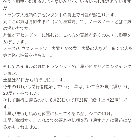
今でも戦争が始まるんじゃないかとか、いろいろ心配されています
が
トランプ大統領のアセンダントの真上で日蝕が起こります。
元々この方は月蝕生まれ（いて座満月）で、ノースノードとはご縁
の深い方です。
月蝕がアセンダントに絡むと、この方の言動が多くの人々に影響を
及ぼします。
ノース/サウスノードは、大衆とか公衆、大勢の人など、多くの人を
巻き込む性質を持ちます。
そしてネイタルの月にトランジットの土星がピタリとコンジャンク
ション。
土星は25日から順行に転じます。
今年の4月から逆行を開始していた土星は、いて座27度（繰り上げ
28度）からでした。
そして順行に戻るのが、8月25日いて座21度（繰り上げ22度）で
す。
土星が逆行し始めた位置に戻ってくるのが、今年の11月。
土星が象徴する、これまでの遅れや信頼を取り戻すことに躍起にな
るかもしれません。