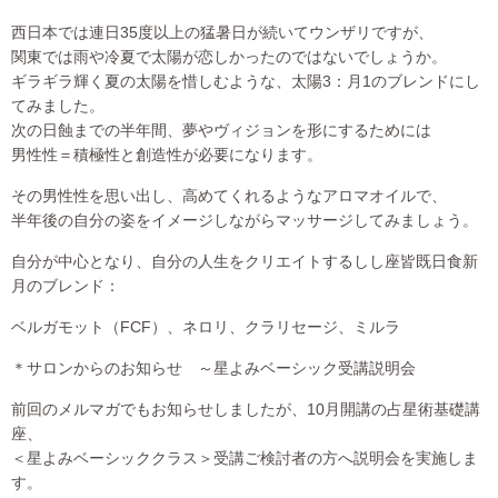
西日本では連日35度以上の猛暑日が続いてウンザリですが、
関東では雨や冷夏で太陽が恋しかったのではないでしょうか。
ギラギラ輝く夏の太陽を惜しむような、太陽3：月1のブレンドにし
てみました。
次の日蝕までの半年間、夢やヴィジョンを形にするためには
男性性＝積極性と創造性が必要になります。
その男性性を思い出し、高めてくれるようなアロマオイルで、
半年後の自分の姿をイメージしながらマッサージしてみましょう。
自分が中心となり、自分の人生をクリエイトするしし座皆既日食新
月のブレンド：
ベルガモット（FCF）、ネロリ、クラリセージ、ミルラ
＊サロンからのお知らせ ～星よみベーシック受講説明会
前回のメルマガでもお知らせしましたが、10月開講の占星術基礎講
座、
＜星よみベーシッククラス＞受講ご検討者の方へ説明会を実施しま
す。