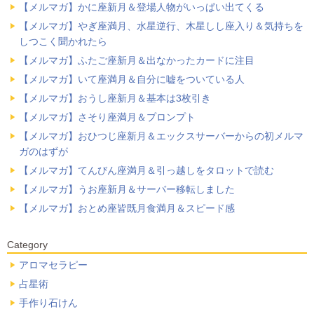
【メルマガ】かに座新月＆登場人物がいっぱい出てくる
【メルマガ】やぎ座満月、水星逆行、木星しし座入り＆気持ちを
しつこく聞かれたら
【メルマガ】ふたご座新月＆出なかったカードに注目
【メルマガ】いて座満月＆自分に嘘をついている人
【メルマガ】おうし座新月＆基本は3枚引き
【メルマガ】さそり座満月＆プロンプト
【メルマガ】おひつじ座新月＆エックスサーバーからの初メルマ
ガのはずが
【メルマガ】てんびん座満月＆引っ越しをタロットで読む
【メルマガ】うお座新月＆サーバー移転しました
【メルマガ】おとめ座皆既月食満月＆スピード感
Category
アロマセラピー
占星術
手作り石けん