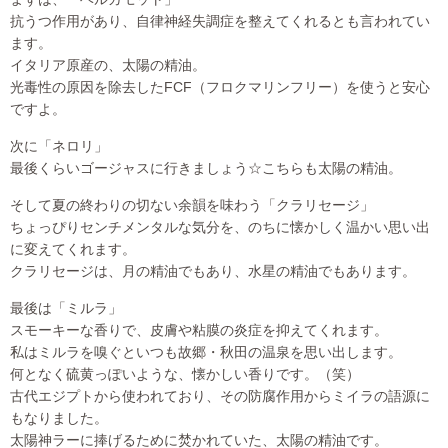
抗うつ作用があり、自律神経失調症を整えてくれるとも言われてい
ます。
イタリア原産の、太陽の精油。
光毒性の原因を除去したFCF（フロクマリンフリー）を使うと安心
ですよ。
次に「ネロリ」
最後くらいゴージャスに行きましょう☆こちらも太陽の精油。
そして夏の終わりの切ない余韻を味わう「クラリセージ」
ちょっぴりセンチメンタルな気分を、のちに懐かしく温かい思い出
に変えてくれます。
クラリセージは、月の精油でもあり、水星の精油でもあります。
最後は「ミルラ」
スモーキーな香りで、皮膚や粘膜の炎症を抑えてくれます。
私はミルラを嗅ぐといつも故郷・秋田の温泉を思い出します。
何となく硫黄っぽいような、懐かしい香りです。（笑）
古代エジプトから使われており、その防腐作用からミイラの語源に
もなりました。
太陽神ラーに捧げるために焚かれていた、太陽の精油です。