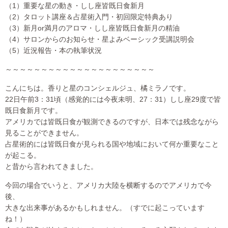
（1）重要な星の動き・しし座皆既日食新月
（2）タロット講座＆占星術入門・初回限定特典あり
（3）新月or満月のアロマ・しし座皆既日食新月の精油
（4）サロンからのお知らせ・星よみベーシック受講説明会
（5）近況報告・本の執筆状況
～～～～～～～～～～～～～～～～～～～～～
こんにちは。香りと星のコンシェルジュ、橘ミラノです。
22日午前3：31頃（感覚的には今夜未明、27：31）しし座29度で皆
既日食新月です。
アメリカでは皆既日食が観測できるのですが、日本では残念ながら
見ることができません。
占星術的には皆既日食が見られる国や地域において何か重要なこと
が起こる。
と昔から言われてきました。
今回の場合でいうと、アメリカ大陸を横断するのでアメリカで今
後、
大きな出来事があるかもしれません。（すでに起こっています
ね！）